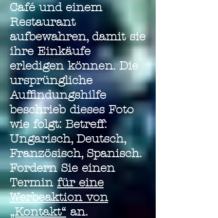
Café und einem
Restaurant
aufbewahren, damit sie
ihre Einkäufe
erledigen können. Die
ursprüngliche
Auffindungshilfe
beschrieb dieses Foto
wie folgt: Betreff:
Ungarisch, Deutsch,
Französisch, Spanisch.
Fordern Sie einen
Termin
für eine
Werbeaktion von
„Kontakt“
an.