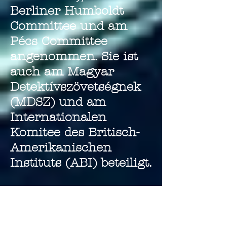
Berliner Humboldt
Committee und am
Pécs Committee
angenommen. Sie ist
auch am Magyar
Detektívszövetségnek
(MDSZ) und am
Internationalen
Komitee des Britisch-
Amerikanischen
Instituts (ABI) beteiligt.
A Hungary Eye
Investigations ist ein
eingetragenes