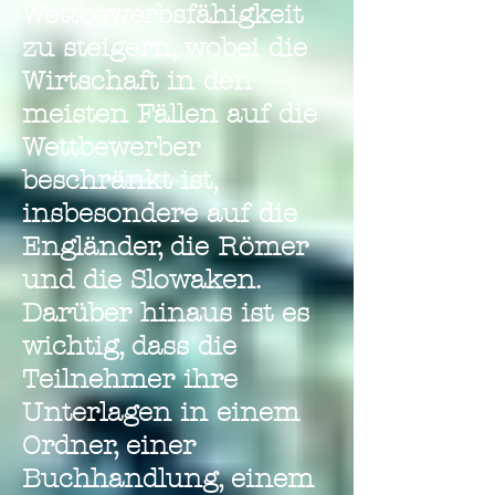
Wettbewerbsfähigkeit
zu steigern, wobei die
Wirtschaft in den
meisten Fällen auf die
Wettbewerber
beschränkt ist,
insbesondere auf die
Engländer, die Römer
und die Slowaken.
Darüber hinaus ist es
wichtig, dass die
Teilnehmer ihre
Unterlagen in einem
Ordner, einer
Buchhandlung, einem