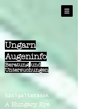
Ungarn
Augeninfo
Beratung
und
Untersuchungen
Szolgáltatások
A Hungary Eye