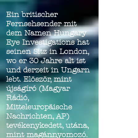
Ein britischer
Fernsehsender mit
dem Namen Hungary
Eye Investigations hat
seinen Sitz in London,
wo er 30 Jahre alt ist
und derzeit in Ungarn
lebt. Elöször, mint
újságíró (Magyar
Rádió,
Mitteleuropäische
Nachrichten, AP)
tevékenykedett, utána,
mint magánnyomozó.